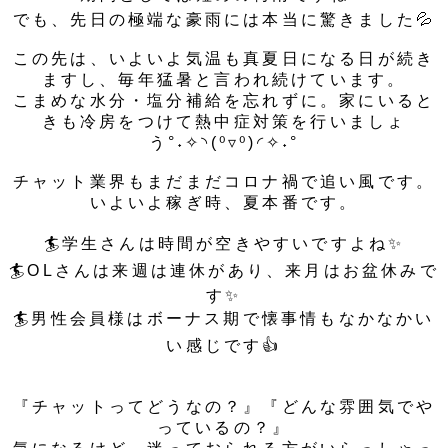
でも、先日の極端な豪雨には本当に驚きました💦
この先は、いよいよ気温も真夏日になる日が続き
ますし、毎年猛暑と言われ続けています。
こまめな水分・塩分補給を忘れずに。家にいると
きも冷房をつけて熱中症対策を行いましょ
う°˖✧◝(⁰▿⁰)◜✧˖°
チャット業界もまだまだコロナ禍で追い風です。
いよいよ稼ぎ時、夏本番です。
🏄学生さんは時間が空きやすいですよね✨
🏄OLさんは来週は連休があり、来月はお盆休みで
す✨
🏄男性会員様はボーナス期で懐事情もなかなかい
い感じです👍
『チャットってどうなの？』『どんな雰囲気でや
っているの？』