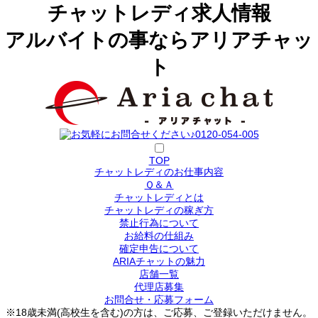
チャットレディ求人情報
アルバイトの事ならアリアチャッ
ト
TOP
チャットレディのお仕事内容
Ｑ＆Ａ
チャットレディとは
チャットレディの稼ぎ方
禁止行為について
お給料の仕組み
確定申告について
ARIAチャットの魅力
店舗一覧
代理店募集
お問合せ・応募フォーム
※18歳未満(高校生を含む)の方は、ご応募、ご登録いただけません。