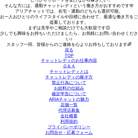
「しっかりサポートを受けながら稼ぎたい」
そんな方には、通勤チャットレディという働き方がおすすめです🌸
アリアチャットでは、在宅・通勤のどちらも選択可能。
お一人おひとりのライフスタイルや目標に合わせて、最適な働き方をご
提案しております。
まずは見学やご相談だけでも大歓迎です😊
少しでも興味をお持ちいただけましたら、お気軽にお問い合わせくださ
い♪
スタッフ一同、皆様からのご連絡を心よりお待ちしております🌈
戻る
TOP
チャットレディのお仕事内容
Ｑ＆Ａ
チャットレディとは
チャットレディの稼ぎ方
禁止行為について
お給料の仕組み
確定申告について
ARIAチャットの魅力
店舗一覧
代理店募集
会社概要
利用規約
プライバシーポリシー
お問合せ・応募フォーム