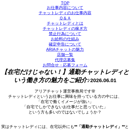
TOP
お仕事内容について
チャットレディのお仕事内容
Ｑ＆Ａ
チャットレディとは
チャットレディの稼ぎ方
禁止行為について
お給料の仕組み
確定申告について
ARIAチャットの魅力
店舗一覧
代理店募集
お問合せ・応募フォーム
【在宅だけじゃない！】通勤チャットレディと
いう働き方の魅力をご紹介♪
2026.06.01
アリアチャット運営事務局です🌸
チャットレディというお仕事に興味を持っている方の中には、
「在宅で働くイメージが強い」
「自宅でしかできないお仕事だと思っていた」
という方も多いのではないでしょうか？
実はチャットレディには、在宅以外にも
**「通勤チャットレディ」**
と