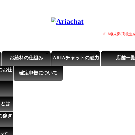
※18歳未満(高校
お給料の仕組み
ARIAチャットの魅力
店舗一
のお仕
確定申告について
ィとは
の稼ぎ
いて