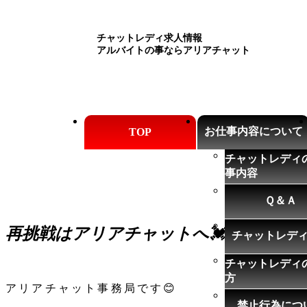
チャットレディ求人情報
アルバイトの事ならアリアチャット
お仕事内容について
TOP
チャットレディ
事内容
Ｑ＆Ａ
再挑戦はアリアチャットへ💓
2024.06.25
チャットレデ
チャットレディ
方
アリアチャット事務局です😊
禁止行為につ