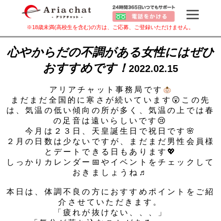
※18歳未満(高校生を含む)の方は、ご応募、ご登録いただけません。
心やからだの不調がある女性にはぜひ
おすすめです！
2022.02.15
アリアチャット事務局です
まだまだ全国的に寒さが続いています😲この先
は、気温の低い傾向の所が多く、気温の上では春
の足音は遠いらしいです😢
今月は２３日、天皇誕生日で祝日です🌸
２月の日数は少ないですが、まだまだ男性会員様
とデートできる日もあります💖
しっかりカレンダー📅やイベントをチェックして
おきましょうね♬
本日は、体調不良の方におすすめポイントをご紹
介させていただきます。
「疲れが抜けない、、、」